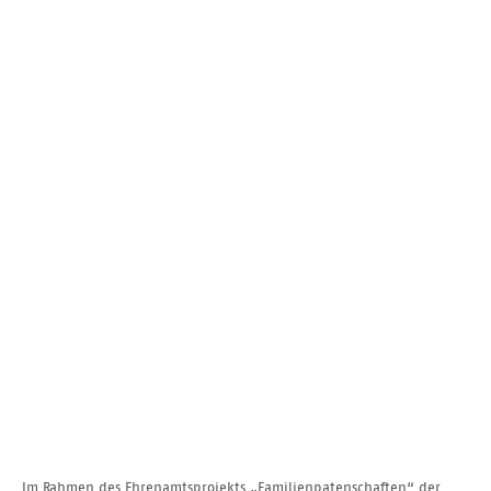
Im Rahmen des Ehrenamtsprojekts „Familienpatenschaften“ der