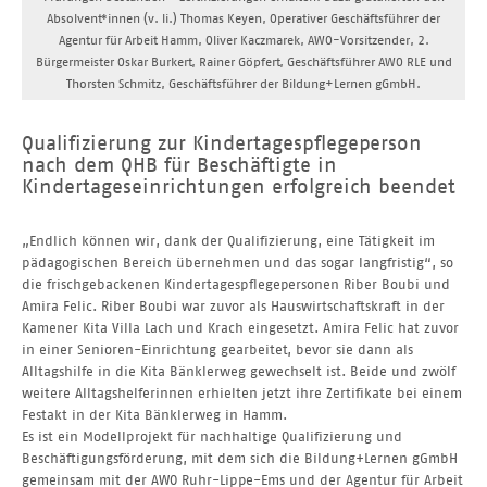
Absolvent*innen (v. li.) Thomas Keyen, Operativer Geschäftsführer der
Agentur für Arbeit Hamm, Oliver Kaczmarek, AWO-Vorsitzender, 2.
Bürgermeister Oskar Burkert, Rainer Göpfert, Geschäftsführer AWO RLE und
Thorsten Schmitz, Geschäftsführer der Bildung+Lernen gGmbH.
Qualifizierung zur Kindertagespflegeperson
nach dem QHB für Beschäftigte in
Kindertageseinrichtungen erfolgreich beendet
„Endlich können wir, dank der Qualifizierung, eine Tätigkeit im
pädagogischen Bereich übernehmen und das sogar langfristig“, so
die frischgebackenen Kindertagespflegepersonen Riber Boubi und
Amira Felic. Riber Boubi war zuvor als Hauswirtschaftskraft in der
Kamener Kita Villa Lach und Krach eingesetzt. Amira Felic hat zuvor
in einer Senioren-Einrichtung gearbeitet, bevor sie dann als
Alltagshilfe in die Kita Bänklerweg gewechselt ist. Beide und zwölf
weitere Alltagshelferinnen erhielten jetzt ihre Zertifikate bei einem
Festakt in der Kita Bänklerweg in Hamm.
Es ist ein Modellprojekt für nachhaltige Qualifizierung und
Beschäftigungsförderung, mit dem sich die Bildung+Lernen gGmbH
gemeinsam mit der AWO Ruhr-Lippe-Ems und der Agentur für Arbeit