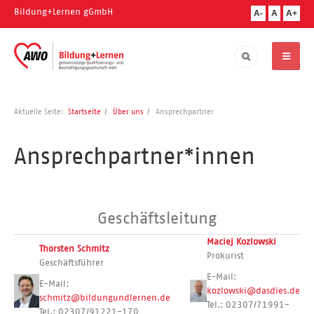
Bildung+Lernen gGmbH
A-
A
A+
Aktuelle Seite:
Startseite
Über uns
Ansprechpartner
Ansprechpartner*innen
Geschäftsleitung
Maciej Kozlowski
Thorsten Schmitz
Prokurist
Geschäftsführer
E-Mail:
E-Mail:
kozlowski@dasdies.de
schmitz@bildungundlernen.de
Tel.: 02307/71991-
Tel.: 02307/91221-170