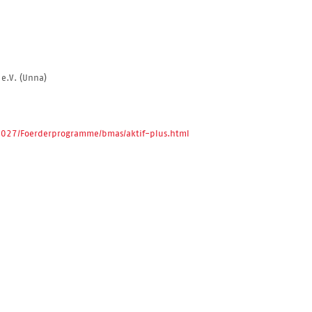
e.V. (Unna)
-2027/Foerderprogramme/bmas/aktif-plus.html