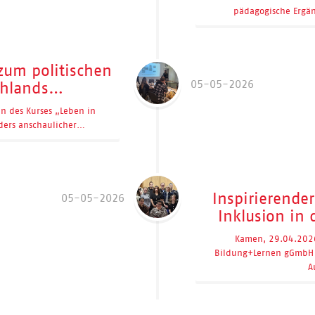
pädagogische Ergä
zum politischen
05-05-2026
chlands…
 des Kurses „Leben in
ders anschaulicher…
Inspirierende
05-05-2026
Inklusion in
Kamen, 29.04.2026
Bildung+Lernen gGmbH 
A