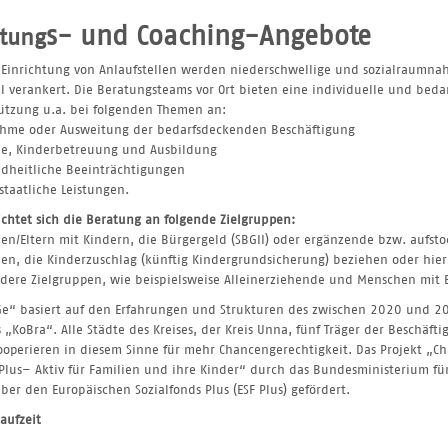
s- und Coachi
ng-Angebote
tung
 Einrichtung von Anlaufstellen werden niederschwellige und sozialraumn
il verankert. Die Beratungsteams vor Ort bieten eine individuelle und beda
ützung u.a. bei folgenden Themen an:
ahme oder Ausweitung der bedarfsdeckenden Beschäftigung
ie, Kinderbetreuung und Ausbildung
dheitliche Beeinträchtigungen
lstaatliche Leistungen.
ichtet sich die Beratung an folgende Zielgruppen:
ien/Eltern mit Kindern, die Bürgergeld (SBGII) oder ergänzende bzw. aufst
ien, die Kinderzuschlag (künftig Kindergrundsicherung) beziehen oder hi
dere Zielgruppen, wie beispielsweise Alleinerziehende und Menschen mit
e“ basiert auf den Erfahrungen und Strukturen des zwischen 2020 und 2
s „KoBra“. Alle Städte des Kreises, der Kreis Unna, fünf Träger der Beschäf
operieren in diesem Sinne für mehr Chancengerechtigkeit. Das Projekt „
)Plus– Aktiv für Familien und ihre Kinder“ durch das Bundesministerium fü
ber den Europäischen Sozialfonds Plus (ESF Plus) gefördert.
laufzeit