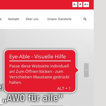
A-
A
A+
te
Kontakt
Über uns
Unsere Standorte
en-Angebote in
 „AWO für alle“