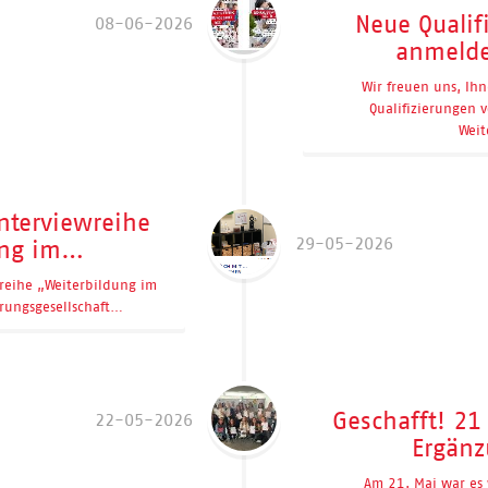
Neue Qualif
08-06-2026
anmelde
Wir freuen uns, Ih
Qualifizierungen 
Wei
Interviewreihe
29-05-2026
ung im…
wreihe „Weiterbildung im
erungsgesellschaft…
Geschafft! 2
22-05-2026
Ergänz
Am 21. Mai war es w