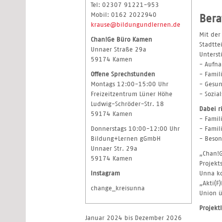
Tel: 02307 91221-953
Mobil: 0162 2022940
Bera
krause@bildungundlernen.de
Mit der
Chan!Ge Büro Kamen
Stadtte
Unnaer Straße 29a
Unterst
59174 Kamen
- Aufn
Offene Sprechstunden
- Famil
Montags 12:00-15:00 Uhr
- Gesun
Freizeitzentrum Lüner Höhe
- Sozia
Ludwig-Schröder-Str. 18
Dabei r
59174 Kamen
- Famil
Donnerstags 10:00-12:00 Uhr
- Famil
Bildung+Lernen gGmbH
- Beson
Unnaer Str. 29a
„Chan!G
59174 Kamen
Projekt
Instagram
Unna ko
„Akti(F
change_kreisunna
Union ü
Projekt
Januar 2024 bis Dezember 2026