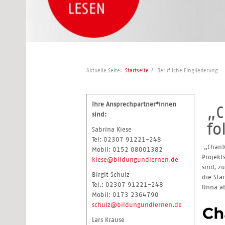
Aktuelle Seite:
Startseite
Berufliche Eingliederung
Ihre Ansprechpartner*innen
„C
sind:
fo
Sabrina Kiese
Tel: 02307 91221-248
„Chan!G
Mobil: 0152 08001382
Projekt
kiese@bildungundlernen.de
sind, z
Birgit Schulz
die Stä
Tel.: 02307 91221-248
Unna a
Mobil: 0173 2364790
schulz@bildungundlernen.de
Lars Krause