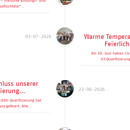
– Inklusive Bildungs- und
 Geflüchtete“…
Warme Tempera
03-07-2026
Feierlic
Am 30. Juni haben 14 
U3‑Qualifizierun
hluss unserer
22-06-2026
zierung…
160h-Qualifizierung hat
uss gefeiert. Alle…